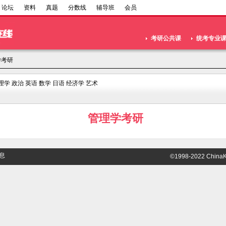
论坛
资料
真题
分数线
辅导班
会员
考研公共课
统考专业
学考研
理学
政治
英语
数学
日语
经济学
艺术
管理学考研
息
©1998-2022 ChinaKa