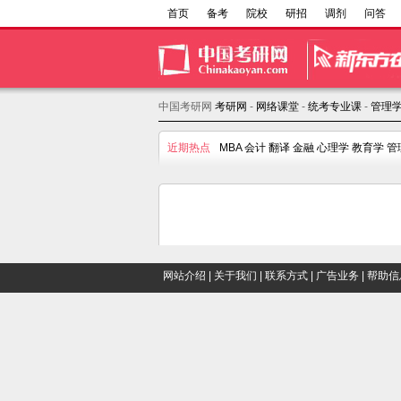
首页
备考
院校
研招
调剂
问答
中国考研网
考研网
-
网络课堂
-
统考专业课
-
管理
近期热点
MBA
会计
翻译
金融
心理学
教育学
管
网站介绍
|
关于我们
|
联系方式
|
广告业务
|
帮助信