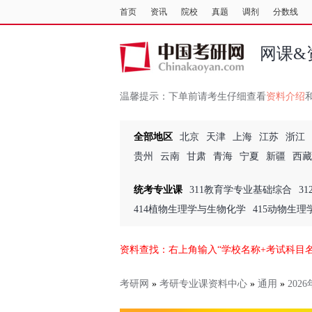
首页
资讯
院校
真题
调剂
分数线
网课&
温馨提示：
下单前请考生仔细查看
资料介绍
全部地区
北京
天津
上海
江苏
浙江
贵州
云南
甘肃
青海
宁夏
新疆
西藏
统考专业课
311教育学专业基础综合
3
414植物生理学与生物化学
415动物生
资料查找：右上角输入“学校名称+考试科目
考研网
»
考研专业课资料中心
»
通用
»
20