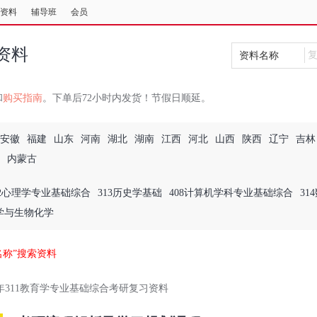
资料
辅导班
会员
资料
资料名称
和
购买指南
。下单后72小时内发货！节假日顺延。
安徽
福建
山东
河南
湖北
湖南
江西
河北
山西
陕西
辽宁
吉林
内蒙古
12心理学专业基础综合
313历史学基础
408计算机学科专业基础综合
31
理学与生物化学
名称”搜索资料
26年311教育学专业基础综合考研复习资料