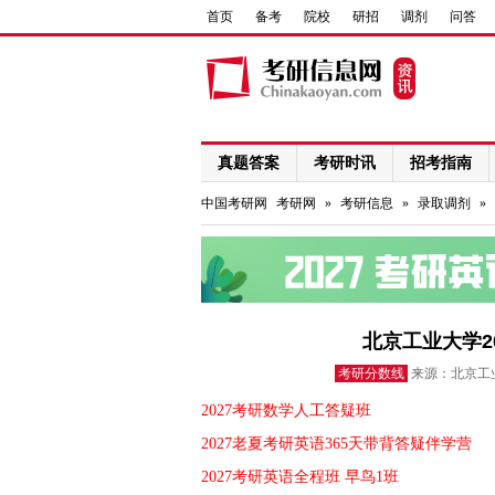
首页
备考
院校
研招
调剂
问答
真题答案
考研时讯
招考指南
网络课程
中国考研网
考研网
»
考研信息
»
录取调剂
»
北京工业大学2
考研分数线
来源：北京工业
2027考研数学人工答疑班
2027老夏考研英语365天带背答疑伴学营
2027考研英语全程班 早鸟1班