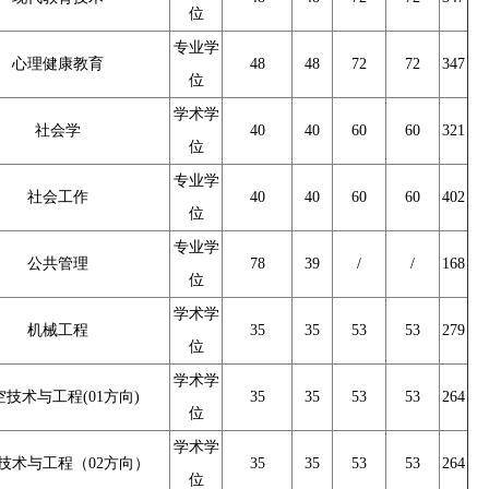
位
专业学
心理健康教育
48
48
72
72
347
位
学术学
社会学
40
40
60
60
321
位
专业学
社会工作
40
40
60
60
402
位
专业学
公共管理
78
39
/
/
168
位
学术学
机械工程
35
35
53
53
279
位
学术学
空技术与工程(01方向)
35
35
53
53
264
位
学术学
技术与工程（02方向）
35
35
53
53
264
位